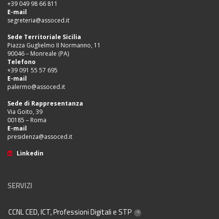
+39 049 98 66 811
E-mail
segreteria@assoced.it
Sede Territoriale Sicilia
Piazza Guglielmo II Normanno, 11
90046 – Monreale (PA)
Telefono
+39 091 55 57 695
E-mail
palermo@assoced.it
Sede di Rappresentanza
Via Goito, 39
00185 – Roma
E-mail
presidenza@assoced.it
Linkedin
SERVIZI
CCNL CED, ICT, Professioni Digitali e STP