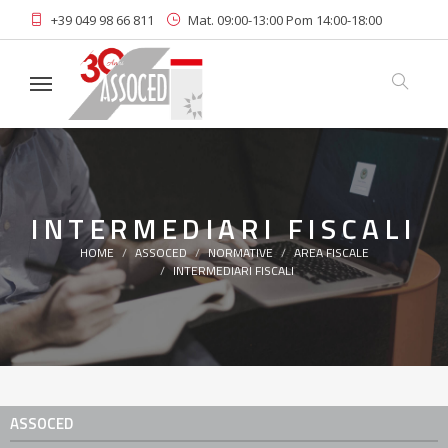
+39 049 98 66 811
Mat. 09:00-13:00 Pom 14:00-18:00
Linkedin
Area Riservata
Iscriviti alla Newsletter
INTERMEDIARI FISCALI
HOME
ASSOCED
NORMATIVE
AREA FISCALE
INTERMEDIARI FISCALI
ASSOCED